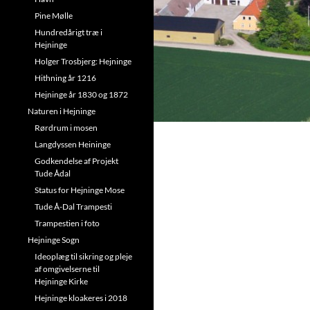
Pine Mølle
Hundredårigt træ i
Hejninge
Holger Trosbjerg: Hejninge
Hithning år 1216
Hejninge år 1830 og 1872
Naturen i Hejninge
Rørdrum i mosen
Langdyssen Heininge
Godkendelse af Projekt
Tude Ådal
Status for Hejninge Mose
Tude Å-Dal Trampesti
Trampestien i foto
Hejninge Sogn
Ideoplæg til sikring og pleje
af omgivelserne til
Hejninge Kirke
Hejninge kloakeres i 2018