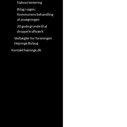
Naboorientering
Bilag i sagen:
Kommunens behandling
af ansøgningen
20 gode grunde til at
droppe kraftværk
Vedtægter for foreningen
Hejninge Bylaug
Kontakt hejninge.dk