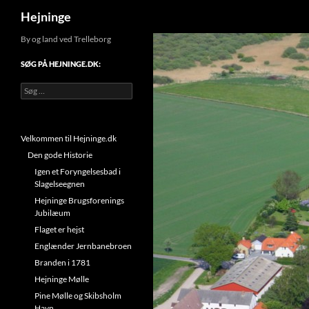
Søg
Hejninge
By og land ved Trelleborg
SØG PÅ HEJNINGE.DK:
Søg
efter:
Velkommen til Hejninge.dk
Den gode Historie
Igen et Foryngelsesbad i
Slagelseegnen
Hejninge Brugsforenings
Jubilæum
Flaget er hejst
Englænder Jernbanebroen
Branden i 1781
Hejninge Mølle
Pine Mølle og Skibsholm
Havn