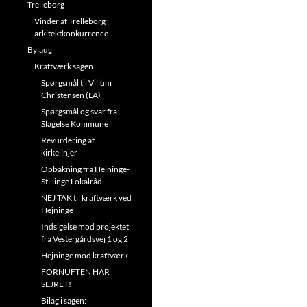
Trelleborg
Vinder af Trelleborg
arkitektkonkurrence
Bylaug
Kraftværk sagen
Spørgsmål til Villum
Christensen (LA)
Spørgsmål og svar fra
Slagelse Kommune
Revurdering af
kirkelinjer
Opbakning fra Hejninge-
Stillinge Lokalråd
NEJ TAK til kraftværk ved
Hejninge
Indsigelse mod projektet
fra Vestergårdsvej 1 og 2
Hejninge mod kraftværk
FORNUFTEN HAR
SEJRET!
Bilag i sagen: