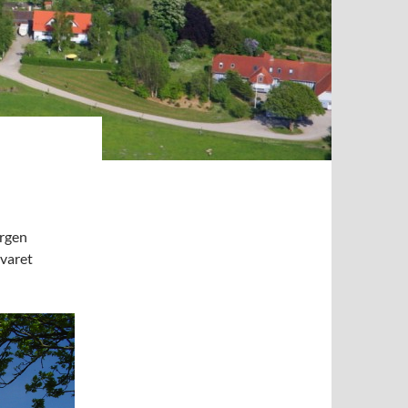
orgen
evaret