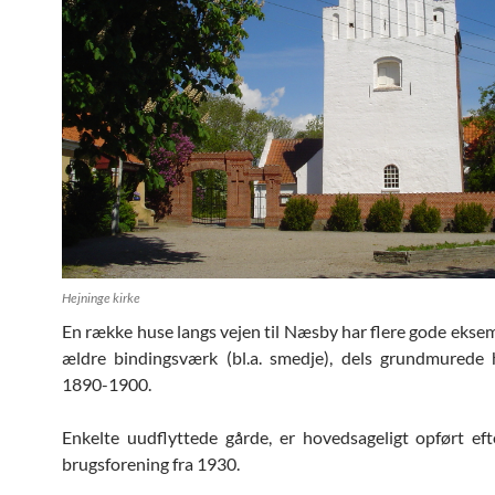
Hejninge kirke
En række huse langs vejen til Næsby har flere gode eksem
ældre bindingsværk (bl.a. smedje), dels grundmurede 
1890-1900.
Enkelte uudflyttede gårde, er hovedsageligt opført ef
brugsforening fra 1930.